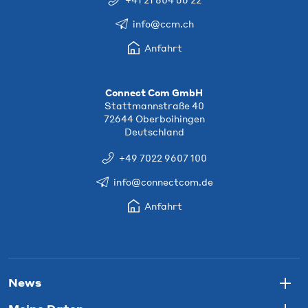
info@ccm.ch
Anfahrt
Connect Com GmbH
Stattmannstraße 40
72644 Oberboihingen
Deutschland
+49 7022 9607 100
info@connectcom.de
Anfahrt
News
Togg