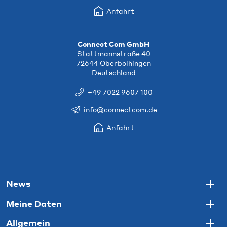
Anfahrt
Connect Com GmbH
Stattmannstraße 40
72644 Oberboihingen
Deutschland
+49 7022 9607 100
info@connectcom.de
Anfahrt
News
Togg
Meine Daten
Togg
Allgemein
Togg