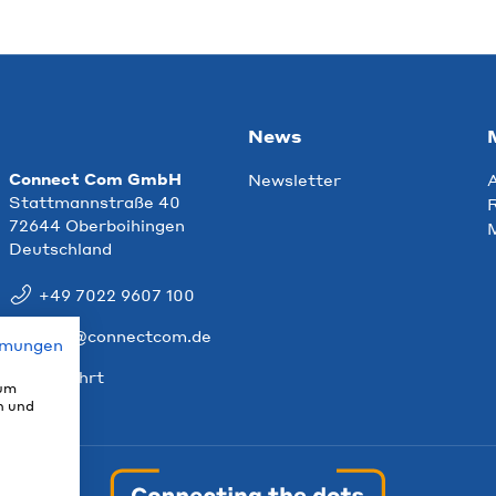
News
Connect Com GmbH
Newsletter
Stattmannstraße 40
R
72644 Oberboihingen
Deutschland
+49 7022 9607 100
info@connectcom.de
mmungen
Anfahrt
 um
n und