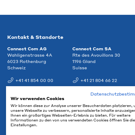
Kontakt & Standorte
Connect Com AG
Connect Com SA
Wahligenstrasse 4A
Rte des Avouillons 30
6023 Rothenburg
1196 Gland
Schweiz
Suisse
+41 41 854 00 00
+41 21 804 66 22
info@ccm.ch
info@ccm.ch
Datenschutzbesti
Wir verwenden Cookies
Anfahrt
Anfahrt
Wir können diese zur Analyse unserer Besucherdaten platzieren,
unsere Webseite zu verbessern, personalisierte Inhalte anzuzeige
Ihnen ein großartiges Webseiten-Erlebnis zu bieten. Für weitere
Informationen zu den von uns verwendeten Cookies öffnen Sie die
Einstellungen.