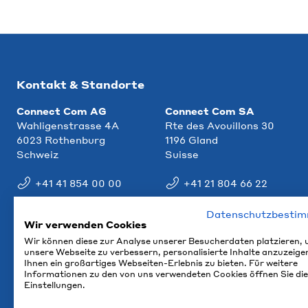
Kontakt & Standorte
Connect Com AG
Connect Com SA
Wahligenstrasse 4A
Rte des Avouillons 30
6023 Rothenburg
1196 Gland
Schweiz
Suisse
+41 41 854 00 00
+41 21 804 66 22
info@ccm.ch
info@ccm.ch
Datenschutzbesti
Wir verwenden Cookies
Anfahrt
Anfahrt
Wir können diese zur Analyse unserer Besucherdaten platzieren,
unsere Webseite zu verbessern, personalisierte Inhalte anzuzeige
Ihnen ein großartiges Webseiten-Erlebnis zu bieten. Für weitere
Informationen zu den von uns verwendeten Cookies öffnen Sie die
Einstellungen.