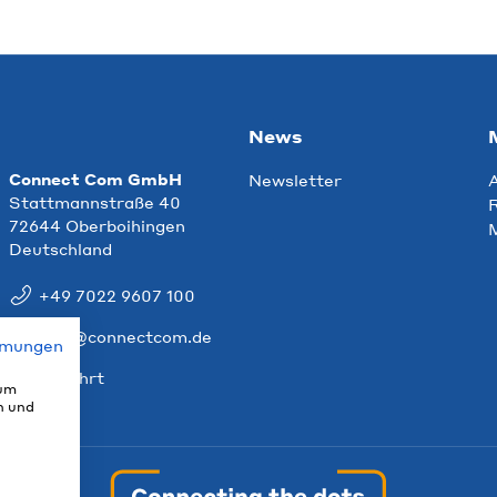
News
Connect Com GmbH
Newsletter
Stattmannstraße 40
R
72644 Oberboihingen
Deutschland
+49 7022 9607 100
info@connectcom.de
mmungen
Anfahrt
 um
n und