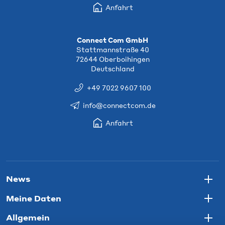
Anfahrt
Connect Com GmbH
Stattmannstraße 40
72644 Oberboihingen
Deutschland
+49 7022 9607 100
info@connectcom.de
Anfahrt
News
Togg
Meine Daten
Togg
Allgemein
Togg