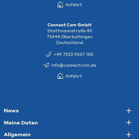
Anfahrt
Connect Com GmbH
Stattmannstraße 40
72644 Oberboihingen
Deutschland
+49 7022 9607 100
info@connectcom.de
Anfahrt
News
Togg
Meine Daten
Togg
Allgemein
Togg