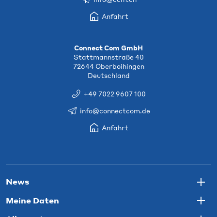
Anfahrt
Connect Com GmbH
Stattmannstraße 40
72644 Oberboihingen
Deutschland
+49 7022 9607 100
info@connectcom.de
Anfahrt
News
Togg
Meine Daten
Togg