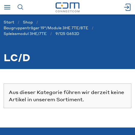
Start
Shop
Baugruppenträger 19"/Module 3HE 7TE/8TE
Spleissmodul 3HE/7TE
9/125 G652D
LC/D
Aus dieser Kategorie führen wir derzeit keine
Artikel in unserem Sortiment.