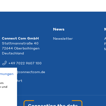
News
Connect Com GmbH
Newsletter
Stattmannstraße 40
R
72644 Oberboihingen
Deutschland
+49 7022 9607 100
info@connectcom.de
mmungen
Anfahrt
 um
n und