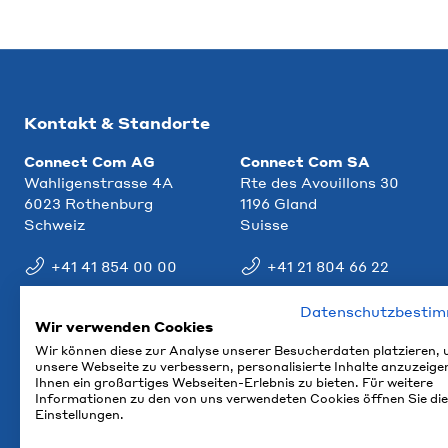
Kontakt & Standorte
Connect Com AG
Connect Com SA
Wahligenstrasse 4A
Rte des Avouillons 30
6023 Rothenburg
1196 Gland
Schweiz
Suisse
+41 41 854 00 00
+41 21 804 66 22
info@ccm.ch
info@ccm.ch
Datenschutzbesti
Wir verwenden Cookies
Anfahrt
Anfahrt
Wir können diese zur Analyse unserer Besucherdaten platzieren,
unsere Webseite zu verbessern, personalisierte Inhalte anzuzeige
Ihnen ein großartiges Webseiten-Erlebnis zu bieten. Für weitere
Informationen zu den von uns verwendeten Cookies öffnen Sie die
Einstellungen.