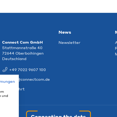
News
Connect Com GmbH
Newsletter
Stattmannstraße 40
R
72644 Oberboihingen
Deutschland
+49 7022 9607 100
info@connectcom.de
mmungen
Anfahrt
 um
n und