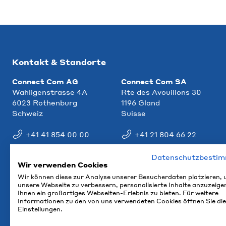
Kontakt & Standorte
Connect Com AG
Connect Com SA
Wahligenstrasse 4A
Rte des Avouillons 30
6023 Rothenburg
1196 Gland
Schweiz
Suisse
+41 41 854 00 00
+41 21 804 66 22
info@ccm.ch
info@ccm.ch
Datenschutzbesti
Wir verwenden Cookies
Anfahrt
Anfahrt
Wir können diese zur Analyse unserer Besucherdaten platzieren,
unsere Webseite zu verbessern, personalisierte Inhalte anzuzeige
Ihnen ein großartiges Webseiten-Erlebnis zu bieten. Für weitere
Informationen zu den von uns verwendeten Cookies öffnen Sie die
Einstellungen.