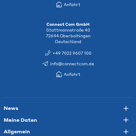
Anfahrt
Connect Com GmbH
Stattmannstraße 40
72644 Oberboihingen
Deutschland
+49 7022 9607 100
info@connectcom.de
Anfahrt
News
Togg
Meine Daten
Togg
Allgemein
Togg