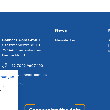
News
Connect Com GmbH
Newsletter
Stattmannstraße 40
R
72644 Oberboihingen
Deutschland
+49 7022 9607 100
info@connectcom.de
mmungen
Anfahrt
 um
n und