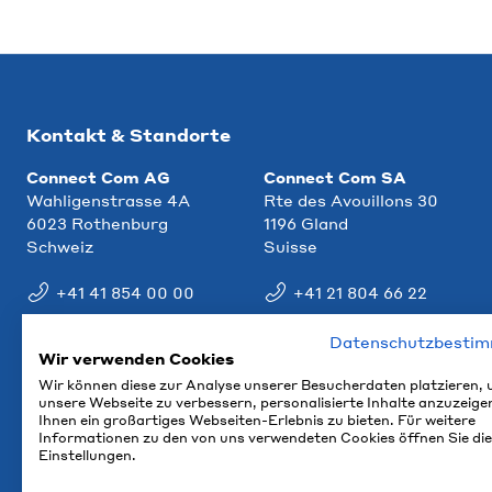
Kontakt & Standorte
Connect Com AG
Connect Com SA
Wahligenstrasse 4A
Rte des Avouillons 30
6023 Rothenburg
1196 Gland
Schweiz
Suisse
+41 41 854 00 00
+41 21 804 66 22
info@ccm.ch
info@ccm.ch
Datenschutzbesti
Wir verwenden Cookies
Anfahrt
Anfahrt
Wir können diese zur Analyse unserer Besucherdaten platzieren,
unsere Webseite zu verbessern, personalisierte Inhalte anzuzeige
Ihnen ein großartiges Webseiten-Erlebnis zu bieten. Für weitere
Informationen zu den von uns verwendeten Cookies öffnen Sie die
Einstellungen.