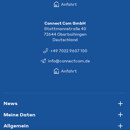
Anfahrt
Connect Com GmbH
Stattmannstraße 40
72644 Oberboihingen
Deutschland
+49 7022 9607 100
info@connectcom.de
Anfahrt
News
Togg
Meine Daten
Togg
Allgemein
Togg