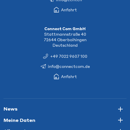
Anfahrt
Connect Com GmbH
Stattmannstraße 40
72644 Oberboihingen
Deutschland
+49 7022 9607 100
info@connectcom.de
Anfahrt
News
Togg
Meine Daten
Togg