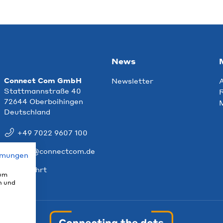
News
Connect Com GmbH
Newsletter
Stattmannstraße 40
R
72644 Oberboihingen
Deutschland
+49 7022 9607 100
info@connectcom.de
mmungen
Anfahrt
 um
n und