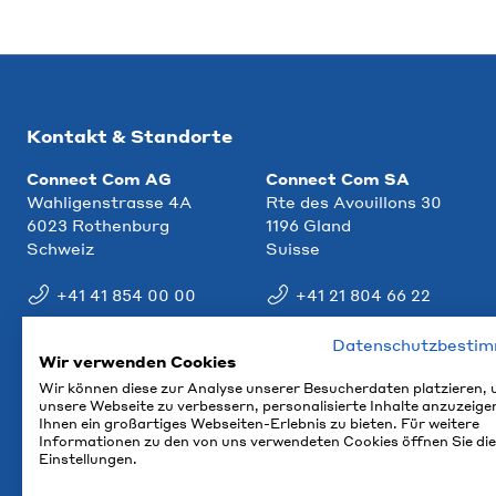
Kontakt & Standorte
Connect Com AG
Connect Com SA
Wahligenstrasse 4A
Rte des Avouillons 30
6023 Rothenburg
1196 Gland
Schweiz
Suisse
+41 41 854 00 00
+41 21 804 66 22
info@ccm.ch
info@ccm.ch
Datenschutzbesti
Wir verwenden Cookies
Anfahrt
Anfahrt
Wir können diese zur Analyse unserer Besucherdaten platzieren,
unsere Webseite zu verbessern, personalisierte Inhalte anzuzeige
Ihnen ein großartiges Webseiten-Erlebnis zu bieten. Für weitere
Informationen zu den von uns verwendeten Cookies öffnen Sie die
Einstellungen.