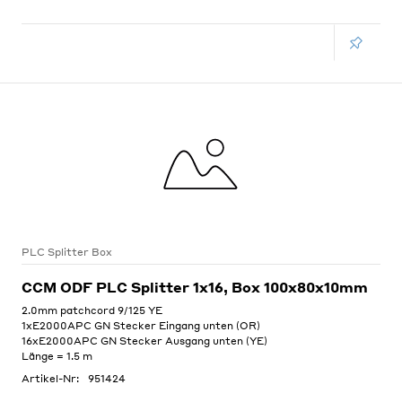
PLC Splitter Box
CCM ODF PLC Splitter 1x16, Box 100x80x10mm
2.0mm patchcord 9/125 YE
1xE2000APC GN Stecker Eingang unten (OR)
16xE2000APC GN Stecker Ausgang unten (YE)
Länge = 1.5 m
Artikel-Nr:
951424