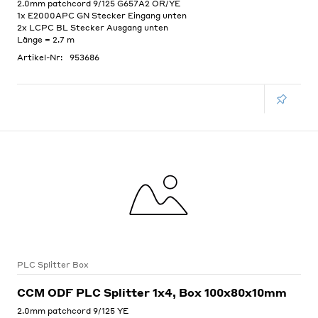
2.0mm patchcord 9/125 G657A2 OR/YE
1x E2000APC GN Stecker Eingang unten
2x LCPC BL Stecker Ausgang unten
Länge = 2.7 m
Artikel-Nr:
953686
PLC Splitter Box
CCM ODF PLC Splitter 1x4, Box 100x80x10mm
2.0mm patchcord 9/125 YE