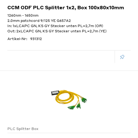
CCM ODF PLC Splitter 1x2, Box 100x80x10mm
1260nm - 1650nm
2.0mm patchcord 9/125 YE G657A2
In: 1xLCAPC GN, KS GY Stecker unten PL=2,7m (OR)
Out: 2xLCAPC GN, KS GY Stecker unten PL=2,7m (YE)
Artikel-Nr:
931312
PLC Splitter Box