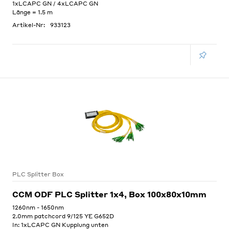
1xLCAPC GN / 4xLCAPC GN
Länge = 1.5 m
Artikel-Nr:
933123
PLC Splitter Box
CCM ODF PLC Splitter 1x4, Box 100x80x10mm
1260nm - 1650nm
2.0mm patchcord 9/125 YE G652D
In: 1xLCAPC GN Kupplung unten