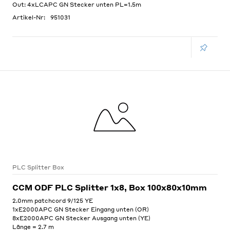
Out: 4xLCAPC GN Stecker unten PL=1.5m
Artikel-Nr:
951031
PLC Splitter Box
CCM ODF PLC Splitter 1x8, Box 100x80x10mm
2.0mm patchcord 9/125 YE
1xE2000APC GN Stecker Eingang unten (OR)
8xE2000APC GN Stecker Ausgang unten (YE)
Länge = 2.7 m