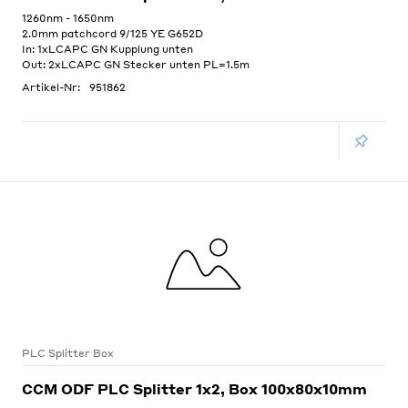
1260nm - 1650nm
2.0mm patchcord 9/125 YE G652D
In: 1xLCAPC GN Kupplung unten
Out: 2xLCAPC GN Stecker unten PL=1.5m
Artikel-Nr:
951862
PLC Splitter Box
CCM ODF PLC Splitter 1x2, Box 100x80x10mm