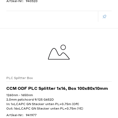
Artikel-Nr:
940520
PLC Splitter Box
CCM ODF PLC Splitter 1x16, Box 100x80x10mm
1260nm - 1650nm
2.0mm patchcord 9/125 G652D
In: 1xLCAPC GN Stecker unten PL=0.75m (OR)
Out: 16xLCAPC GN Stecker unten PL=0.75m (YE)
Artikel-Nr:
941977