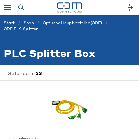
Start
Shop
Optische Hauptverteiler (ODF)
ODF PLC Splitter
PLC Splitter Box
Gefunden:
23