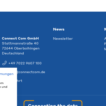
News
Connect Com GmbH
Newsletter
Stattmannstraße 40
R
72644 Oberboihingen
Deutschland
+49 7022 9607 100
info@connectcom.de
mmungen
Anfahrt
 um
n und