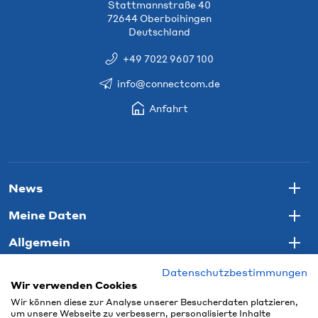
Stattmannstraße 40
72644 Oberboihingen
Deutschland
+49 7022 9607 100
info@connectcom.de
Anfahrt
News
Togg
Meine Daten
Togg
Allgemein
Togg
Datenschutzbestimmungen
Wir verwenden Cookies
Wir können diese zur Analyse unserer Besucherdaten platzieren,
um unsere Webseite zu verbessern, personalisierte Inhalte