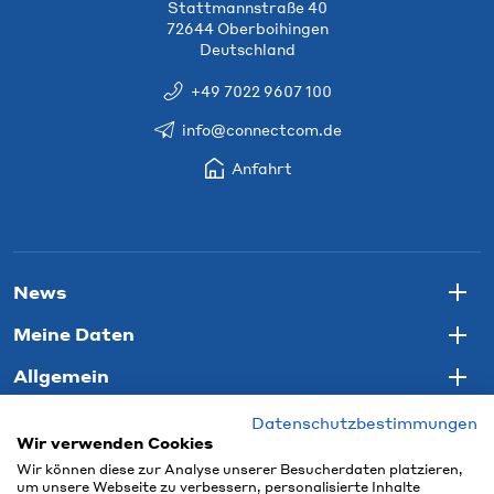
Stattmannstraße 40
72644 Oberboihingen
Deutschland
+49 7022 9607 100
info@connectcom.de
Anfahrt
News
Togg
Meine Daten
Togg
Allgemein
Togg
Datenschutzbestimmungen
Wir verwenden Cookies
Wir können diese zur Analyse unserer Besucherdaten platzieren,
um unsere Webseite zu verbessern, personalisierte Inhalte