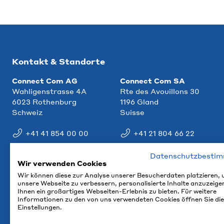
Kontakt & Standorte
Connect Com AG
Connect Com SA
Wahligenstrasse 4A
Rte des Avouillons 30
6023 Rothenburg
1196 Gland
Schweiz
Suisse
+41 41 854 00 00
+41 21 804 66 22
info@ccm.ch
info@ccm.ch
Datenschutzbesti
Wir verwenden Cookies
Anfahrt
Anfahrt
Wir können diese zur Analyse unserer Besucherdaten platzieren,
unsere Webseite zu verbessern, personalisierte Inhalte anzuzeige
Ihnen ein großartiges Webseiten-Erlebnis zu bieten. Für weitere
Informationen zu den von uns verwendeten Cookies öffnen Sie die
Einstellungen.