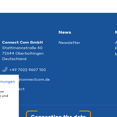
News
Connect Com GmbH
Newsletter
Stattmannstraße 40
R
72644 Oberboihingen
Deutschland
+49 7022 9607 100
info@connectcom.de
mmungen
Anfahrt
 um
n und