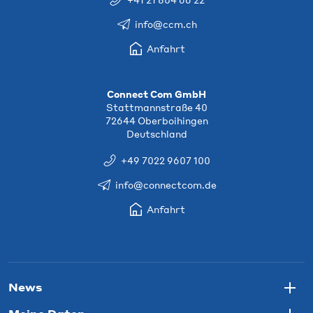
info@ccm.ch
Anfahrt
Connect Com GmbH
Stattmannstraße 40
72644 Oberboihingen
Deutschland
+49 7022 9607 100
info@connectcom.de
Anfahrt
News
Togg