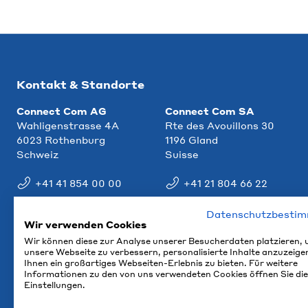
Kontakt & Standorte
Connect Com AG
Connect Com SA
Wahligenstrasse 4A
Rte des Avouillons 30
6023 Rothenburg
1196 Gland
Schweiz
Suisse
+41 41 854 00 00
+41 21 804 66 22
info@ccm.ch
info@ccm.ch
Datenschutzbesti
Wir verwenden Cookies
Anfahrt
Anfahrt
Wir können diese zur Analyse unserer Besucherdaten platzieren,
unsere Webseite zu verbessern, personalisierte Inhalte anzuzeige
Ihnen ein großartiges Webseiten-Erlebnis zu bieten. Für weitere
Informationen zu den von uns verwendeten Cookies öffnen Sie die
Einstellungen.