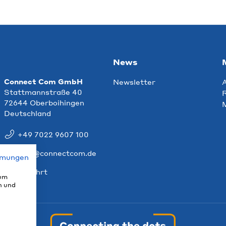
News
Connect Com GmbH
Newsletter
Stattmannstraße 40
R
72644 Oberboihingen
Deutschland
+49 7022 9607 100
info@connectcom.de
mmungen
Anfahrt
 um
n und