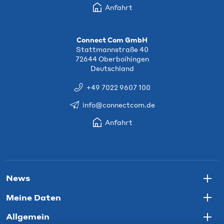
Anfahrt
Connect Com GmbH
Stattmannstraße 40
72644 Oberboihingen
Deutschland
+49 7022 9607 100
info@connectcom.de
Anfahrt
News
Togg
Meine Daten
Togg
Allgemein
Togg