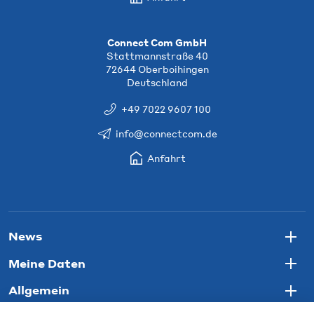
Connect Com GmbH
Stattmannstraße 40
72644 Oberboihingen
Deutschland
+49 7022 9607 100
info@connectcom.de
Anfahrt
News
Togg
Meine Daten
Togg
Allgemein
Togg