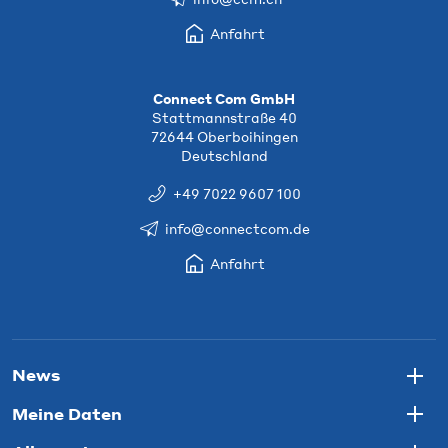
Anfahrt
Connect Com GmbH
Stattmannstraße 40
72644 Oberboihingen
Deutschland
+49 7022 9607 100
info@connectcom.de
Anfahrt
News
Togg
Meine Daten
Togg