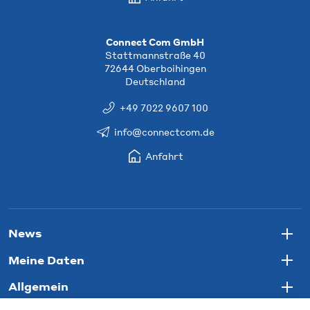
Connect Com GmbH
Stattmannstraße 40
72644 Oberboihingen
Deutschland
+49 7022 9607 100
info@connectcom.de
Anfahrt
News
Togg
Meine Daten
Togg
Allgemein
Togg