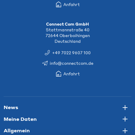
Anfahrt
Connect Com GmbH
Stattmannstraße 40
72644 Oberboihingen
Deutschland
+49 7022 9607 100
info@connectcom.de
Anfahrt
News
Togg
Meine Daten
Togg
Allgemein
Togg