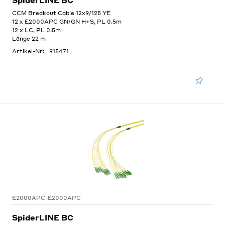
CCM Breakout Cable 12x9/125 YE
12 x E2000APC GN/GN H+S, PL 0.5m
12 x LC, PL 0.5m
Länge 22 m
Artikel-Nr:
915471
E2000APC-E2000APC
SpiderLINE BC