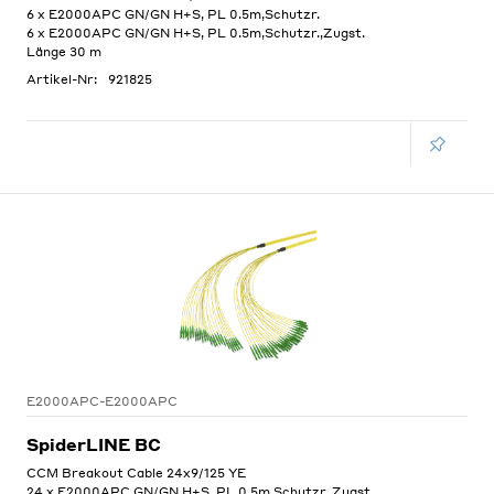
6 x E2000APC GN/GN H+S, PL 0.5m,Schutzr.
6 x E2000APC GN/GN H+S, PL 0.5m,Schutzr.,Zugst.
Länge 30 m
Artikel-Nr:
921825
E2000APC-E2000APC
SpiderLINE BC
CCM Breakout Cable 24x9/125 YE
24 x E2000APC GN/GN H+S, PL 0.5m,Schutzr.,Zugst.