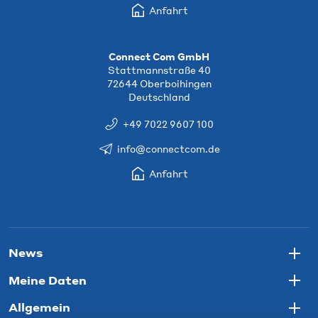
Anfahrt
Connect Com GmbH
Stattmannstraße 40
72644 Oberboihingen
Deutschland
+49 7022 9607 100
info@connectcom.de
Anfahrt
News
Togg
Meine Daten
Togg
Allgemein
Togg