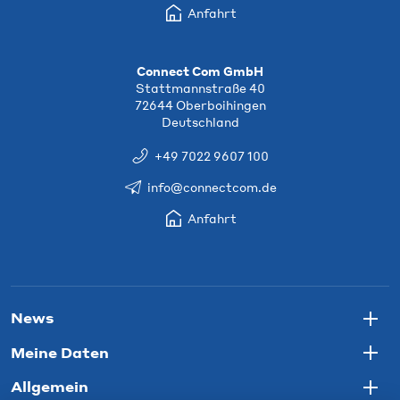
Anfahrt
Connect Com GmbH
Stattmannstraße 40
72644 Oberboihingen
Deutschland
+49 7022 9607 100
info@connectcom.de
Anfahrt
News
Togg
Meine Daten
Togg
Allgemein
Togg