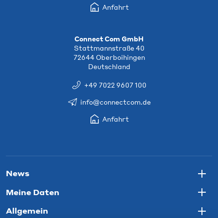
Anfahrt
Connect Com GmbH
Stattmannstraße 40
72644 Oberboihingen
Deutschland
+49 7022 9607 100
info@connectcom.de
Anfahrt
News
Togg
Meine Daten
Togg
Allgemein
Togg