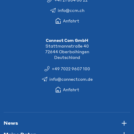
info@ccm.ch
Anfahrt
Connect Com GmbH
Stattmannstraße 40
72644 Oberboihingen
Deutschland
+49 7022 9607 100
info@connectcom.de
Anfahrt
News
Togg