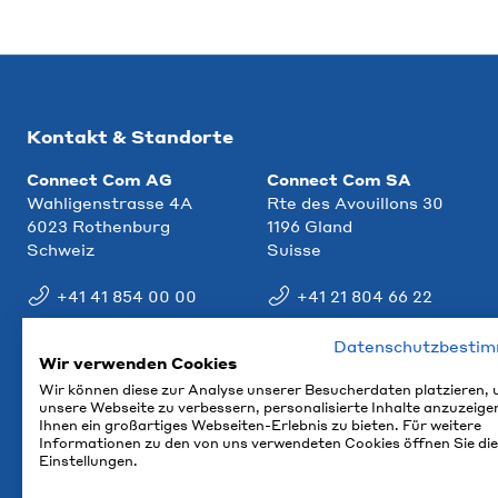
Kontakt & Standorte
Connect Com AG
Connect Com SA
Wahligenstrasse 4A
Rte des Avouillons 30
6023 Rothenburg
1196 Gland
Schweiz
Suisse
+41 41 854 00 00
+41 21 804 66 22
info@ccm.ch
info@ccm.ch
Datenschutzbesti
Wir verwenden Cookies
Anfahrt
Anfahrt
Wir können diese zur Analyse unserer Besucherdaten platzieren,
unsere Webseite zu verbessern, personalisierte Inhalte anzuzeige
Ihnen ein großartiges Webseiten-Erlebnis zu bieten. Für weitere
Informationen zu den von uns verwendeten Cookies öffnen Sie die
Einstellungen.