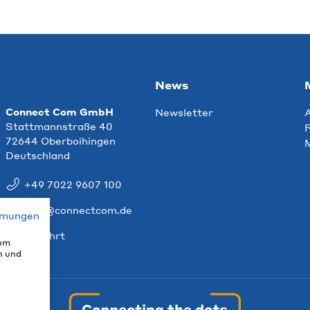
News
Connect Com GmbH
Newsletter
Stattmannstraße 40
R
72644 Oberboihingen
Deutschland
+49 7022 9607 100
info@connectcom.de
mmungen
Anfahrt
 um
n und