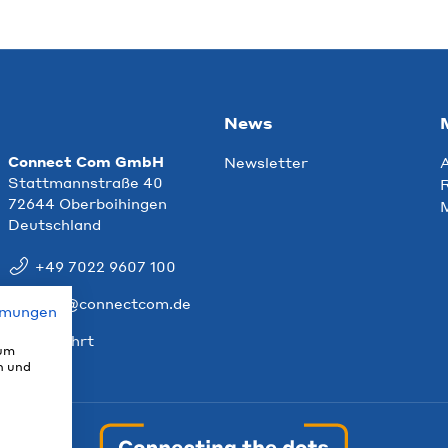
News
Connect Com GmbH
Newsletter
Stattmannstraße 40
R
72644 Oberboihingen
Deutschland
+49 7022 9607 100
info@connectcom.de
mmungen
Anfahrt
 um
n und