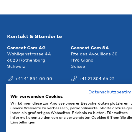
Kontakt & Standorte
Connect Com AG
Connect Com SA
Wahligenstrasse 4A
Rte des Avouillons 30
6023 Rothenburg
1196 Gland
Schweiz
Suisse
+41 41 854 00 00
+41 21 804 66 22
info@ccm.ch
info@ccm.ch
Datenschutzbesti
Wir verwenden Cookies
Anfahrt
Anfahrt
Wir können diese zur Analyse unserer Besucherdaten platzieren,
unsere Webseite zu verbessern, personalisierte Inhalte anzuzeige
Ihnen ein großartiges Webseiten-Erlebnis zu bieten. Für weitere
Informationen zu den von uns verwendeten Cookies öffnen Sie die
Einstellungen.