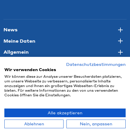
News
Togg
Meine Daten
Togg
Allgemein
Togg
Datenschutzbestimmungen
Wir verwenden Cookies
Wir können diese zur Analyse unserer Besucherdaten platzieren,
um unsere Webseite zu verbessern, personalisierte Inhalte
anzuzeigen und Ihnen ein großartiges Webseiten-Erlebnis zu
bieten. Für weitere Informationen zu den von uns verwendeten
Cookies öffnen Sie die Einstellungen.
Alle akzeptieren
© 2026 Connect Com GmbH
Ablehnen
Nein, anpassen
powered by polynorm