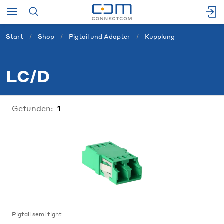
Start
Shop
Pigtail und Adapter
Kupplung
LC/D
Gefunden:
1
Pigtail semi tight