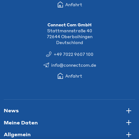
Anfahrt
Connect Com GmbH
Stattmannstraße 40
72644 Oberboihingen
Deutschland
+49 7022 9607 100
info@connectcom.de
Anfahrt
News
Togg
Meine Daten
Togg
Allgemein
Togg