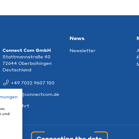
News
Connect Com GmbH
Newsletter
Stattmannstraße 40
R
72644 Oberboihingen
Deutschland
+49 7022 9607 100
info@connectcom.de
mmungen
Anfahrt
 um
n und