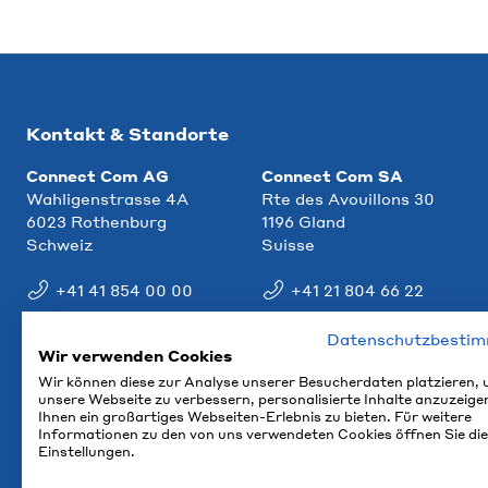
Kontakt & Standorte
Connect Com AG
Connect Com SA
Wahligenstrasse 4A
Rte des Avouillons 30
6023 Rothenburg
1196 Gland
Schweiz
Suisse
+41 41 854 00 00
+41 21 804 66 22
info@ccm.ch
info@ccm.ch
Datenschutzbesti
Wir verwenden Cookies
Anfahrt
Anfahrt
Wir können diese zur Analyse unserer Besucherdaten platzieren,
unsere Webseite zu verbessern, personalisierte Inhalte anzuzeige
Ihnen ein großartiges Webseiten-Erlebnis zu bieten. Für weitere
Informationen zu den von uns verwendeten Cookies öffnen Sie die
Einstellungen.