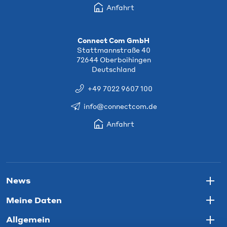
Anfahrt
Connect Com GmbH
Stattmannstraße 40
72644 Oberboihingen
Deutschland
+49 7022 9607 100
info@connectcom.de
Anfahrt
News
Togg
Meine Daten
Togg
Allgemein
Togg