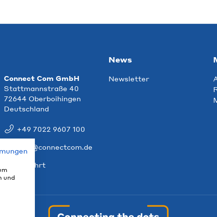
News
Connect Com GmbH
Newsletter
Stattmannstraße 40
R
72644 Oberboihingen
Deutschland
+49 7022 9607 100
info@connectcom.de
mmungen
Anfahrt
 um
n und