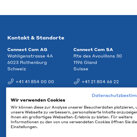
Kontakt & Standorte
Connect Com AG
Connect Com SA
Wahligenstrasse 4A
Rte des Avouillons 30
6023 Rothenburg
1196 Gland
Schweiz
Suisse
+41 41 854 00 00
+41 21 804 66 22
info@ccm.ch
info@ccm.ch
Datenschutzbesti
Wir verwenden Cookies
Anfahrt
Anfahrt
Wir können diese zur Analyse unserer Besucherdaten platzieren,
unsere Webseite zu verbessern, personalisierte Inhalte anzuzeige
Ihnen ein großartiges Webseiten-Erlebnis zu bieten. Für weitere
Informationen zu den von uns verwendeten Cookies öffnen Sie die
Einstellungen.