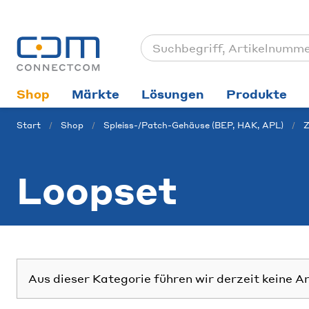
Shop
Märkte
Lösungen
Produkte
Start
Shop
Spleiss-/Patch-Gehäuse (BEP, HAK, APL)
Loopset
Aus dieser Kategorie führen wir derzeit keine A