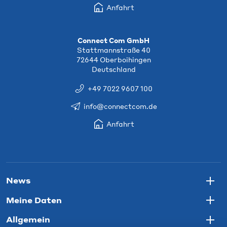
Anfahrt
Connect Com GmbH
Stattmannstraße 40
72644 Oberboihingen
Deutschland
+49 7022 9607 100
info@connectcom.de
Anfahrt
News
Togg
Meine Daten
Togg
Allgemein
Togg