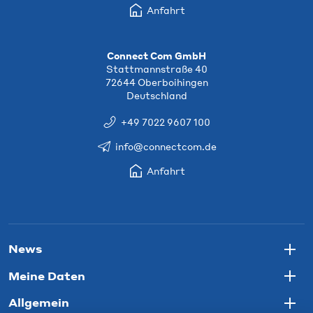
Anfahrt
Connect Com GmbH
Stattmannstraße 40
72644 Oberboihingen
Deutschland
+49 7022 9607 100
info@connectcom.de
Anfahrt
News
Togg
Meine Daten
Togg
Allgemein
Togg