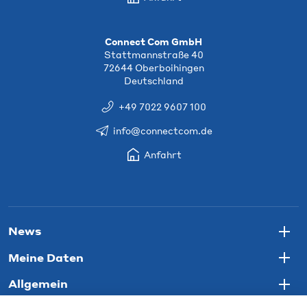
Connect Com GmbH
Stattmannstraße 40
72644 Oberboihingen
Deutschland
+49 7022 9607 100
info@connectcom.de
Anfahrt
News
Togg
Meine Daten
Togg
Allgemein
Togg