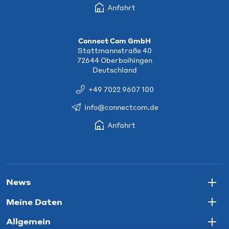
Anfahrt
Connect Com GmbH
Stattmannstraße 40
72644 Oberboihingen
Deutschland
+49 7022 9607 100
info@connectcom.de
Anfahrt
News
Togg
Meine Daten
Togg
Allgemein
Togg