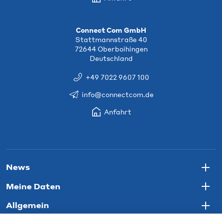
Connect Com GmbH
Stattmannstraße 40
72644 Oberboihingen
Deutschland
+49 7022 9607 100
info@connectcom.de
Anfahrt
News
Togg
Meine Daten
Togg
Allgemein
Togg