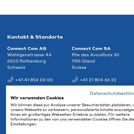
Kontakt & Standorte
Connect Com AG
Connect Com SA
Wahligenstrasse 4A
Rte des Avouillons 30
6023 Rothenburg
1196 Gland
Schweiz
Suisse
+41 41 854 00 00
+41 21 804 66 22
info@ccm.ch
info@ccm.ch
Datenschutzbesti
Wir verwenden Cookies
Anfahrt
Anfahrt
Wir können diese zur Analyse unserer Besucherdaten platzieren,
unsere Webseite zu verbessern, personalisierte Inhalte anzuzeige
Ihnen ein großartiges Webseiten-Erlebnis zu bieten. Für weitere
Informationen zu den von uns verwendeten Cookies öffnen Sie die
Einstellungen.