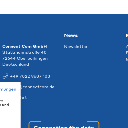
News
Connect Com GmbH
Newsletter
Stattmannstraße 40
R
72644 Oberboihingen
Deutschland
+49 7022 9607 100
info@connectcom.de
mmungen
Anfahrt
 um
n und