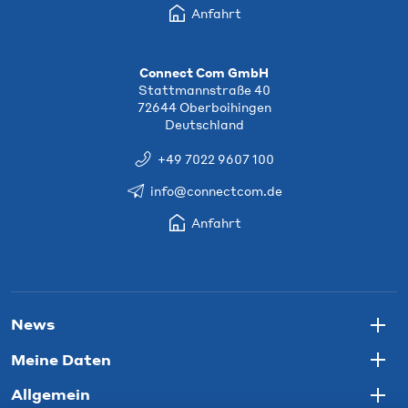
Anfahrt
Connect Com GmbH
Stattmannstraße 40
72644 Oberboihingen
Deutschland
+49 7022 9607 100
info@connectcom.de
Anfahrt
News
Togg
Meine Daten
Togg
Allgemein
Togg