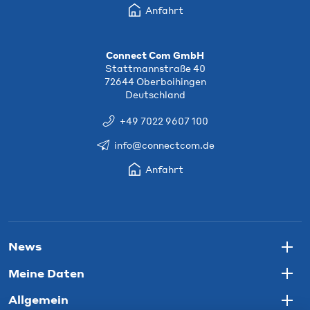
Anfahrt
Connect Com GmbH
Stattmannstraße 40
72644 Oberboihingen
Deutschland
+49 7022 9607 100
info@connectcom.de
Anfahrt
News
Togg
Meine Daten
Togg
Allgemein
Togg