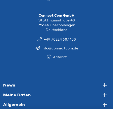
Connect Com GmbH
Stattmannstraße 40
72644 Oberboihingen
Deutschland
+49 7022 9607 100
info@connectcom.de
Anfahrt
News
Togg
Meine Daten
Togg
Allgemein
Togg