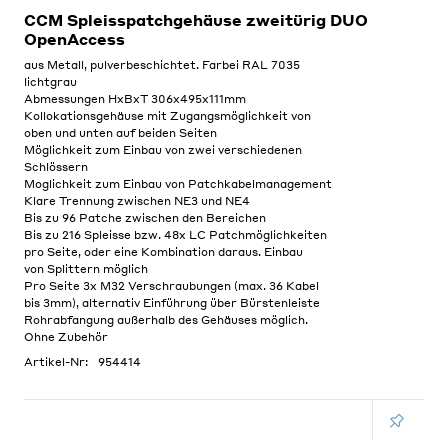
CCM Spleisspatchgehäuse zweitürig DUO
OpenAccess
aus Metall, pulverbeschichtet. Farbei RAL 7035
lichtgrau
Abmessungen HxBxT 306x495x111mm
Kollokationsgehäuse mit Zugangsmöglichkeit von
oben und unten auf beiden Seiten
Möglichkeit zum Einbau von zwei verschiedenen
Schlössern
Moglichkeit zum Einbau von Patchkabelmanagement
Klare Trennung zwischen NE3 und NE4
Bis zu 96 Patche zwischen den Bereichen
Bis zu 216 Spleisse bzw. 48x LC Patchmöglichkeiten
pro Seite, oder eine Kombination daraus. Einbau
von Splittern möglich
Pro Seite 3x M32 Verschraubungen (max. 36 Kabel
bis 3mm), alternativ Einführung über Bürstenleiste
Rohrabfangung außerhalb des Gehäuses möglich.
Ohne Zubehör
Artikel-Nr:
954414