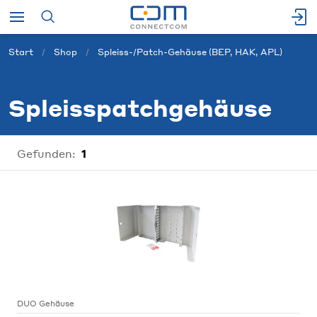
Start
Shop
Spleiss-/Patch-Gehäuse (BEP, HAK, APL)
Spleisspatchgehäuse
Gefunden:
1
DUO Gehäuse