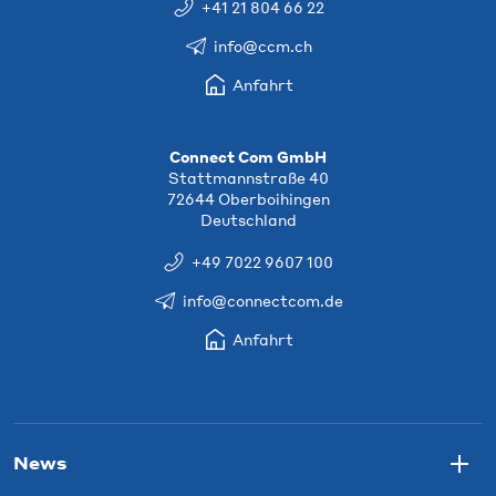
+41 21 804 66 22
info@ccm.ch
Anfahrt
Connect Com GmbH
Stattmannstraße 40
72644 Oberboihingen
Deutschland
+49 7022 9607 100
info@connectcom.de
Anfahrt
News
Togg