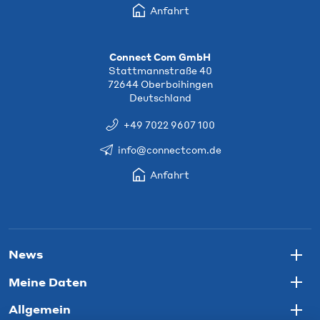
Anfahrt
Connect Com GmbH
Stattmannstraße 40
72644 Oberboihingen
Deutschland
+49 7022 9607 100
info@connectcom.de
Anfahrt
News
Togg
Meine Daten
Togg
Allgemein
Togg