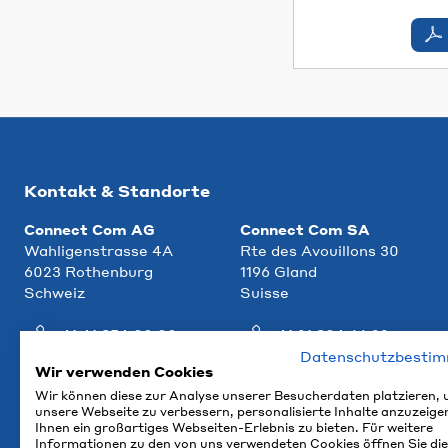
Kontakt & Standorte
Connect Com AG
Connect Com SA
Wahligenstrasse 4A
Rte des Avouillons 30
6023 Rothenburg
1196 Gland
Schweiz
Suisse
+41 41 854 00 00
+41 21 804 66 22
Datenschutzbesti
info@ccm.ch
info@ccm.ch
Wir verwenden Cookies
Wir können diese zur Analyse unserer Besucherdaten platzieren,
Anfahrt
Anfahrt
unsere Webseite zu verbessern, personalisierte Inhalte anzuzeige
Ihnen ein großartiges Webseiten-Erlebnis zu bieten. Für weitere
Informationen zu den von uns verwendeten Cookies öffnen Sie die