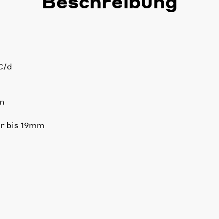
Beschreibung
C/d
en
r bis 19mm