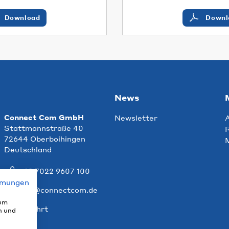
Download
Downl
News
Connect Com GmbH
Newsletter
Stattmannstraße 40
R
72644 Oberboihingen
Deutschland
+49 7022 9607 100
mmungen
info@connectcom.de
 um
Anfahrt
n und